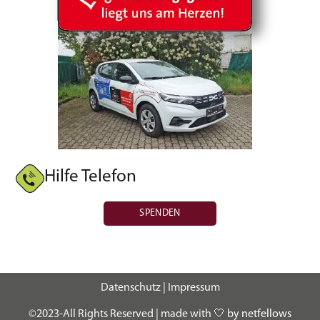
Hilfe Telefon
SPENDEN
Datenschutz
|
Impressum
©2023-All Rights Reserved | made with 🤍 by
netfellows