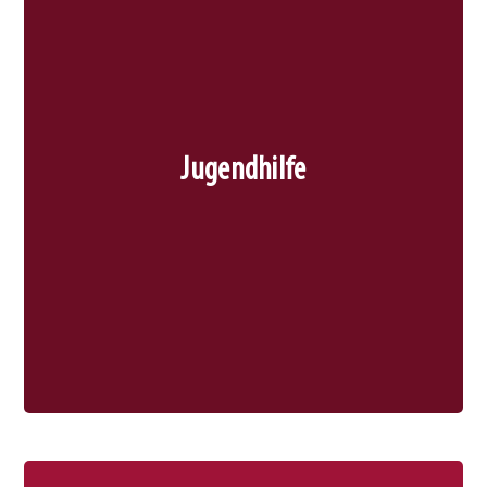
Jugendhilfe
Im Rahmen der Jugendhilfe stehen Mädchen und
jungen Frauen verschiedene Wohn- und
Jugendhilfe
Betreuungsangebote zur Verfügung. Dazu
gehören individuelle Trainings, Therapieformen,
Freizeitaktivitäten sowie Gespräch- und
Beratungsangebote.
Mehr erfahren