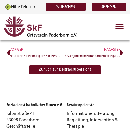
Hilfe Telefon
WÜNSCHEN
SPENDEN
VORIGER
NÄCHSTER
Feierliche Einweihung des SkF-Beratungshauses
Ostergarten im Natur- und Erlebnisgarten von Haus Widey: Ein besonderes Erlebnis für Jung und Alt
Zurück zur Beitragsübersicht
Sozialdienst katholischer Frauen e.V.
Beratungsdienste
Kilianstraße 41
Informationen, Beratung,
33098 Paderborn
Begleitung, Intervention &
Geschäftsstelle
Therapie