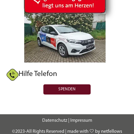
Hilfe Telefon
SPENDEN
Datenschutz
|
Impressum
©2023-All Rights Reserved | made with 🤍 by
netfellows