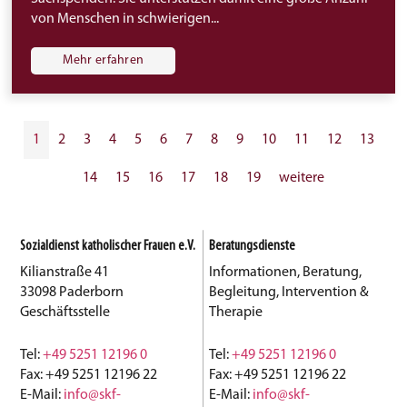
von Menschen in schwierigen...
Mehr erfahren
1
2
3
4
5
6
7
8
9
10
11
12
13
14
15
16
17
18
19
weitere
Sozialdienst katholischer Frauen e.V.
Beratungsdienste
Kilianstraße 41
Informationen, Beratung,
33098 Paderborn
Begleitung, Intervention &
Geschäftsstelle
Therapie
Tel:
+49 5251 12196 0
Tel:
+49 5251 12196 0
Fax: +49 5251 12196 22
Fax: +49 5251 12196 22
E-Mail:
info@skf-
E-Mail:
info@skf-