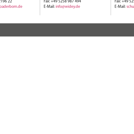
2196 22
Fax: +49 5258 987 494
Fax: +49 5
-paderborn.de
E-Mail:
info@widey.de
E-Mail:
sch