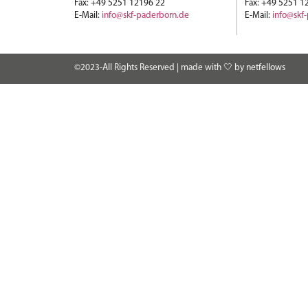
Fax: +49 5251 12196 22
Fax: +49 5251 1
E-Mail:
info@skf-paderborn.de
E-Mail:
info@skf
©2023-All Rights Reserved | made with 🤍 by
netfellows