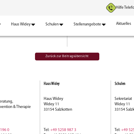
Hilfe Telef
Aktuelles
Haus Widey
Schulen
Stellenangebote
Zurück zur Beitragsübersicht
Haus Widey
Schulen
Haus Widey
Sekretariat
eratung,
Widey 11
Widey 11
rvention & Therapie
33154 Salzkotten
33154 Salzk
196 0
Tel:
+49 5258 987 3
Tel:
+49 52