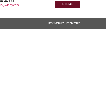
258 9874 64
SPENDEN
ule@widey.com
Datenschutz
|
Impressum